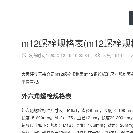
m12螺栓规格表(m12螺栓规
发布时间：2023-12-19 10:02:34
人气：
5144
大家好今天来介绍m12螺栓规格表(m12螺纹标准尺寸规格
来看看吧。
外六角螺栓规格表
外六角螺栓标准尺寸表：M6x1，直径6mm，长度10-100mm。M
长度15-200mm。M12x1.75，直径12mm，长度20-300mm
螺母尺寸如下：规格：M12；厚度：10.8mm；对角：20
螺纹，同等规格螺母和螺栓才能连接在一起，例如M4-P0.7的